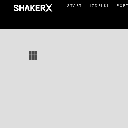
START
IZDELKI
POR