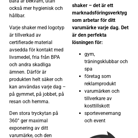
bara är bekväm, utan
shaker – det är ett
också mer hygienisk och
marknadsföringsverktyg
hållbar.
som arbetar för ditt
Varje shaker med logotyp
varumärke varje dag. Det
är tillverkad av
är den perfekta
certifierade material
lösningen för:
avsedda för kontakt med
gym,
livsmedel, fria från BPA
träningsklubbar och
och andra skadliga
spa
ämnen. Därför är
företag som
produkten helt säker och
reklamprodukt
kan användas varje dag –
varumärken och
på gymmet, på jobbet, på
tillverkare av
resan och hemma.
kosttillskott
Den stora tryckytan på
sportevenemang
360° ger maximal
och event
exponering av ditt
varumärke, och den