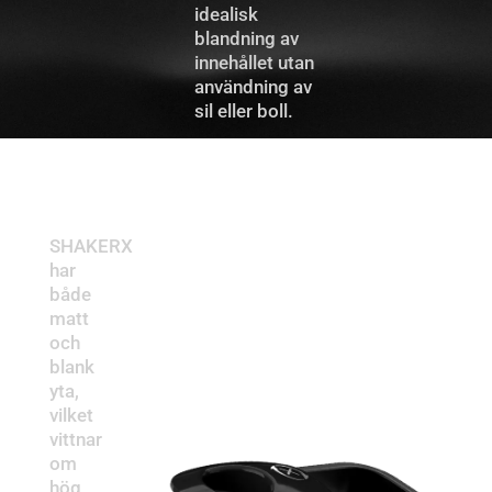
idealisk
blandning av
innehållet utan
användning av
sil eller boll.
DESIGN
SHAKERX
har
både
matt
och
blank
yta,
vilket
vittnar
om
hög