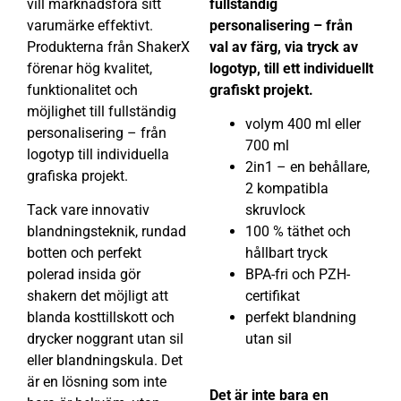
vill marknadsföra sitt
fullständig
varumärke effektivt.
personalisering – från
Produkterna från ShakerX
val av färg, via tryck av
förenar hög kvalitet,
logotyp, till ett individuellt
funktionalitet och
grafiskt projekt.
möjlighet till fullständig
volym 400 ml eller
personalisering – från
700 ml
logotyp till individuella
2in1 – en behållare,
grafiska projekt.
2 kompatibla
Tack vare innovativ
skruvlock
blandningsteknik, rundad
100 % täthet och
botten och perfekt
hållbart tryck
polerad insida gör
BPA-fri och PZH-
shakern det möjligt att
certifikat
blanda kosttillskott och
perfekt blandning
drycker noggrant utan sil
utan sil
eller blandningskula. Det
är en lösning som inte
Det är inte bara en