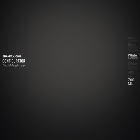
400
ML
700
ML