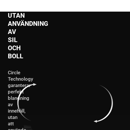
UTAN
ANVÄNDNING
AV
SIL
OCH
BOLL
Circle
Technology
garanterar
perfekt
blandning
av
innehåll,
utan
att
använda