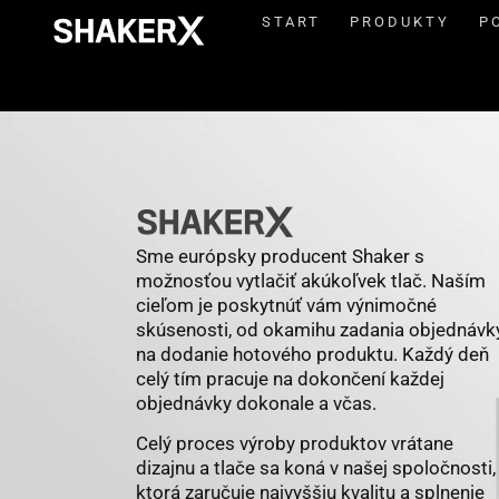
START
PRODUKTY
P
Sme európsky producent Shaker s
možnosťou vytlačiť akúkoľvek tlač. Naším
cieľom je poskytnúť vám výnimočné
skúsenosti, od okamihu zadania objednávk
na dodanie hotového produktu. Každý deň
celý tím pracuje na dokončení každej
objednávky dokonale a včas.
Celý proces výroby produktov vrátane
dizajnu a tlače sa koná v našej spoločnosti,
ktorá zaručuje najvyššiu kvalitu a splnenie