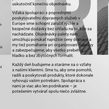
uskutočniť konečnú objednávku.
Vďaka spolupráci s poprednými
poskytovateľmi dopravných služieb v
Európe sme schopní zaručiť rýchle a
P
bezpečné dodávky bez ohľadu na to, kde sa
nachádzate. Objednávky palety nám
umožňujú ponúkať najnižšie ceny dopravy a
my tiež pomáhame pri organizovaní dopravy
du
a zabezpečujeme, aby všetko prebehlo
hladko a bez zbytočných formalít.
Každý deň budujeme a staráme sa o vzťahy
u
s našimi klientmi. Sme tu, aby sme pomohli,
radili a poskytovali produkty, ktoré dokonale
vyhovujú vašim potrebám. Spolupráca s
nami je viac ako len podnikanie – je
potešením vytvárať spolu niečo zvláštne.