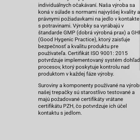
individuálnych očakávaní. Naša výroba sa
koná v súlade s normami najvyššej kvality a
právnymi požiadavkami na jedlo v kontakte
s potravinami. Výrobky sa vyrábajú v
štandarde GMP (dobrá výrobná prax) a GH
(Good Hygenic Practice), ktorý zaisťuje
bezpečnosť a kvalitu produktu pre
používateľa. Certifikát ISO 9001: 2015
potvrdzuje implementovaný systém dohľa
procesov, ktorý poskytuje kontrolu nad
produktom v každej fáze výroby.
Suroviny a komponenty používané na výrob
našej trepačky sú starostlivo testované a
majú požadované certifikáty vrátane
certifikátu PZH, čo potvrdzuje ich účel
kontaktu s jedlom.