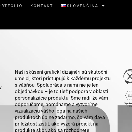
ORTFOLIO
KONTAKT
SLOVENČINA
Naši skúsení grafickí dizajnéri sú skutoční
umelci, ktorí pristupujú k každému projektu
s vášňou. Spolupráca s nami nie je len
y
objednávkou – je to tiež podpora v oblasti
personalizácie produktu. Sme radi, že vám
odporúčame, pomáhame a vytvoríme
vizualizáciu vášho loga na našich
produktoch úplne zadarmo, čo vám dáva
príležitosť zistiť, ako vyzerá projekt na
produkte skôr, ako sa rozhodnete