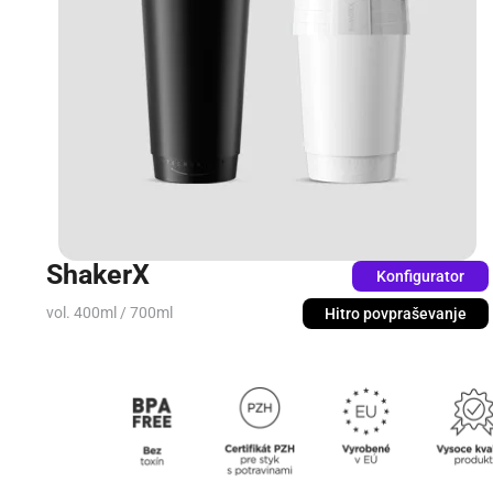
ShakerX
Konfigurator
vol. 400ml / 700ml
Hitro povpraševanje