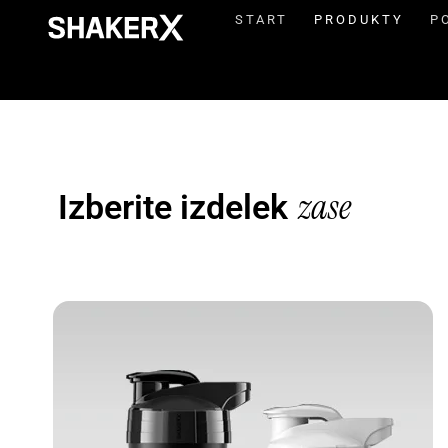
START
PRODUKTY
P
zase
Izberite izdelek