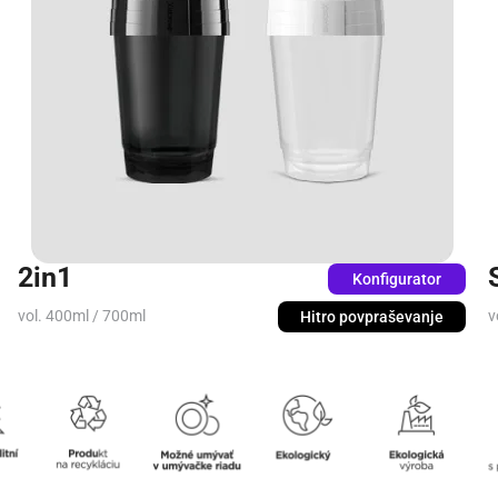
2in1
Konfigurator
vol. 400ml / 700ml
v
Hitro povpraševanje