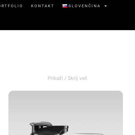
ORTFOLIO
KONTAKT
SLOVENČINA
Prikaži / Skrij več